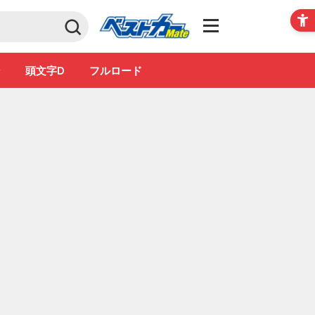
Club
ン
頭文字D
フルロード