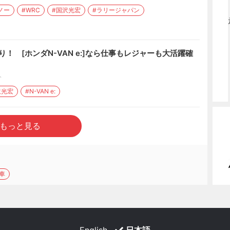
ノー
#WRC
#国沢光宏
#ラリージャパン
り！ [ホンダN-VAN e:]なら仕事もレジャーも大活躍確
介
沢光宏
#N-VAN e:
もっと見る
車