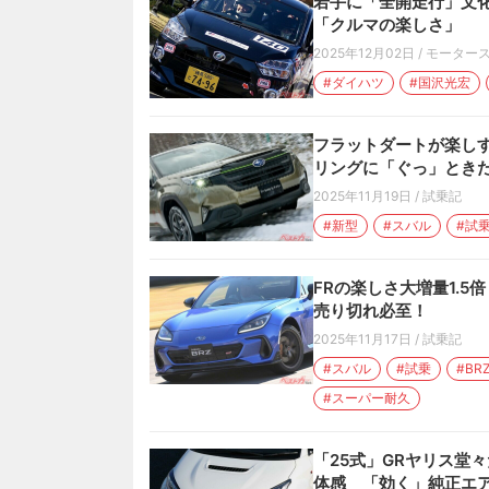
若手に「全開走行」文化
「クルマの楽しさ」
2025年12月02日
/
モーター
#ダイハツ
#国沢光宏
フラットダートが楽しす
リングに「ぐっ」とき
2025年11月19日
/
試乗記
#新型
#スバル
#試
FRの楽しさ大増量1.5倍！ 
売り切れ必至！
2025年11月17日
/
試乗記
#スバル
#試乗
#BR
#スーパー耐久
「25式」GRヤリス堂
体感 「効く」純正エ