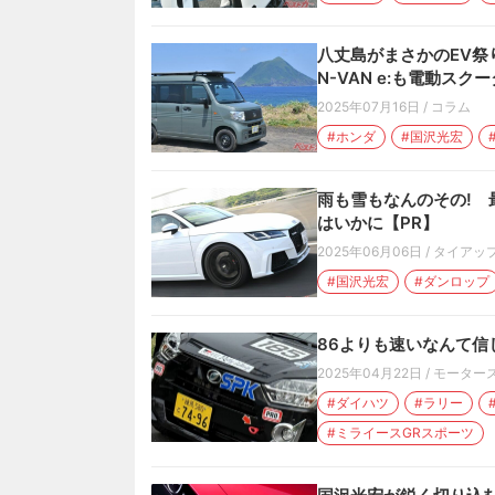
八丈島がまさかのEV祭
N-VAN e:も電動スクー
2025年07月16日
/
コラム
#ホンダ
#国沢光宏
雨も雪もなんのその!
はいかに【PR】
2025年06月06日
/
タイアッ
#国沢光宏
#ダンロップ
86よりも速いなんて信
2025年04月22日
/
モーター
#ダイハツ
#ラリー
#ミライースGRスポーツ