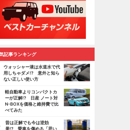
気記事ランキング
ウォッシャー液は水道水で代
用しちゃダメ!? 意外と知ら
ない正しい使い方
2
軽自動車よりコンパクトカ
ーが正解!? 日産 ノート対
N-BOXを価格と維持費で比
べてみた
3
昔は正解でも今は逆効
果!? 愛車を傷める「思い