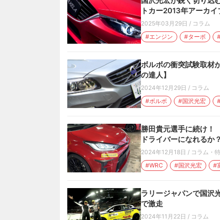
国沢光宏が鋭く切り込
トカー2013年アーカイ
2025年03月29日
/
コラム
#エンジン
#ターボ
ボルボの衝突試験取材
の達人】
2024年12月29日
/
コラム
#ボルボ
#国沢光宏
勝田貴元選手に続け！ 
ドライバーになれるか
2024年12月18日
/
コラム・
#WRC
#国沢光宏
#
ラリージャパンで国沢光
で激走
2024年11月22日
/
コラム