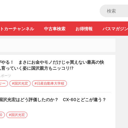
ストカー」
トカーチャンネル
中古車検索
お得情報
バスマガジ
がやる！ まさにお金やモノだけじゃ買えない最高の快
育っていく姿に国沢親方もニッコリ!?
スポーツ
リー
#国沢光宏
#日産自動車大学校
 国沢光宏はどう評価したのか？ CX-60とどこが違う？
60
#国沢光宏