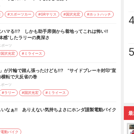
介
乗
#スポーツカー
#GRヤリス
#国沢光宏
#ホットハッチ
ハマる!!? しかも助手席側から着地ってこれは怖い!!
体感”したラリーの奥深さ
スポーツ
#国沢光宏
#ミライース
」が片輪で踏ん張ったけども!!? ”サイドブレーキ封印”宣
かの横転で大反省の巻
スポーツ
#ラリー
#国沢光宏
#ミライース
いなぁ!! ありえない気持ちよさにホンダ謹製電動バイク
最
#電動バイク