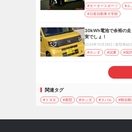
#モータースポーツ
#ル
#日産自動車大学校
30kWh電池で余裕の走
実でしょ！
2024年10月28日
/
新型車紹
#ホンダ
#試乗
#国
関連タグ
#トヨタ
#新型
#ホンダ
#スバル
#軽自動