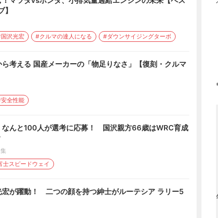
む！マツダvsホンダ、小排気量過給エンジンの未来【ベス
ブ】
#国沢光宏
#クルマの達人になる
#ダウンサイジングターボ
から考える 国産メーカーの「物足りなさ」【復刻・クルマ
#安全性能
なんと100人が選考に応募！ 国沢親方66歳はWRC育成
？
特集
富士スピードウェイ
宏が躍動！ 二つの顔を持つ紳士がルーテシア ラリー5