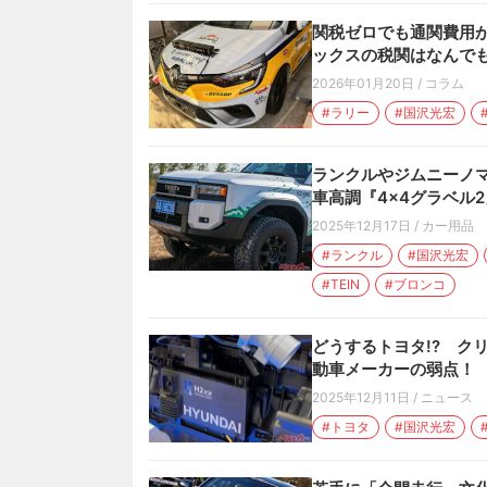
関税ゼロでも通関費用が
ックスの税関はなんで
2026年01月20日
/
コラム
#ラリー
#国沢光宏
ランクルやジムニーノマド
車高調『4×4グラベル
2025年12月17日
/
カー用品
#ランクル
#国沢光宏
#TEIN
#ブロンコ
どうするトヨタ!? ク
動車メーカーの弱点！
2025年12月11日
/
ニュース
#トヨタ
#国沢光宏