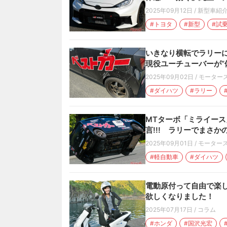
2025年09月12日
/
新型車紹
#トヨタ
#新型
#試
いきなり横転でラリーに
現役ユーチューバーが”
2025年09月02日
/
モーター
#ダイハツ
#ラリー
MTターボ「ミライース
言!!! ラリーでまさ
2025年09月01日
/
モーター
#軽自動車
#ダイハツ
電動原付って自由で楽し
欲しくなりました！
2025年07月17日
/
コラム
#ホンダ
#国沢光宏