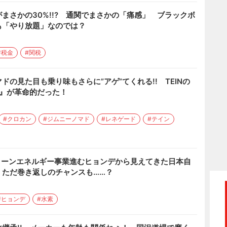
まさかの30%!!? 通関でまさかの「痛感」 ブラックボ
も「やり放題」なのでは？
#税金
#関税
の見た目も乗り味もさらに”アゲ”てくれる!! TEINの
2』が革命的だった！
#クロカン
#ジムニーノマド
#レネゲード
#テイン
リーンエネルギー事業進むヒョンデから見えてきた日本自
 ただ巻き返しのチャンスも……？
#ヒョンデ
#水素