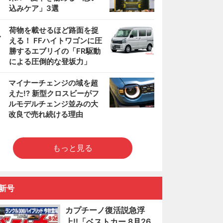
込みケア」3選
4
荷物を載せるほど路面を捉
える！ FFハイトワゴンに圧
勝するエブリイの「FR駆動
による圧倒的な登坂力」
5
マイナーチェンジの域を超
えた!? 新型クロスビーがフ
ルモデルチェンジ並みの大
改良で売れ続ける理由
もっと見る
新号
カプチーノ復活説急浮
上!!「ベストカー 8月26