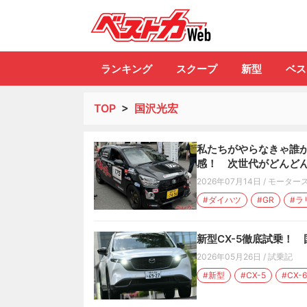
自動車情報誌「ベ
ランキング
スクープ
新型
ベス
TOP
>
国沢光宏
私たちがやらなきゃ誰
感！ 次世代がどんどん
2026年07月14日
/
モーター
#ダイハツ
#GR
#ラ
新型CX-5徹底試乗！
2026年05月26日
/
試乗記
#新型
#CX-5
#CX-