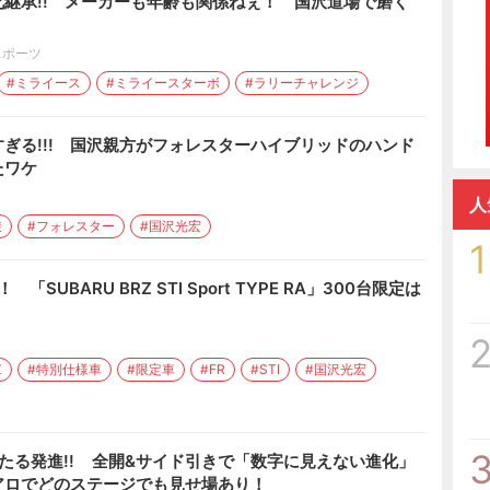
継承!! メーカーも年齢も関係ねぇ！ 国沢道場で磨く
スポーツ
#ミライース
#ミライースターボ
#ラリーチャレンジ
ぎる!!! 国沢親方がフォレスターハイブリッドのハンド
たワケ
人
乗
#フォレスター
#国沢光宏
1
「SUBARU BRZ STI Sport TYPE RA」300台限定は
Z
#特別仕様車
#限定車
#FR
#STI
#国沢光宏
々たる発進!! 全開&サイド引きで「数字に見えない進化」
アロでどのステージでも見せ場あり！