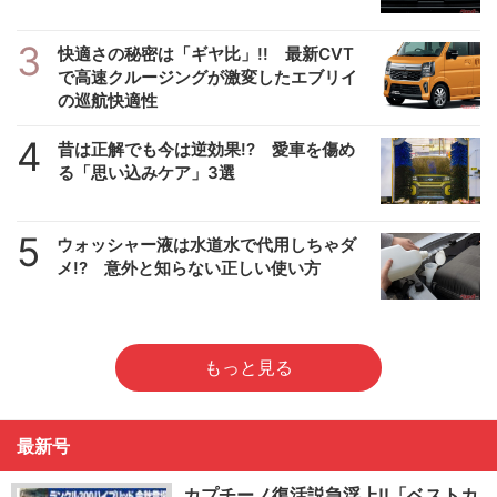
3
快適さの秘密は「ギヤ比」!! 最新CVT
で高速クルージングが激変したエブリイ
の巡航快適性
4
昔は正解でも今は逆効果!? 愛車を傷め
る「思い込みケア」3選
5
ウォッシャー液は水道水で代用しちゃダ
メ!? 意外と知らない正しい使い方
もっと見る
最新号
カプチーノ復活説急浮上!!「ベストカ