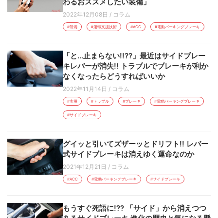
わるおススメしたい装備」
2022年12月08日
/
コラム
#装備
#運転支援技術
#ACC
#電動パーキングブレーキ
「と…止まらない!!??」最近はサイドブレー
キレバーが消失!! トラブルでブレーキが利か
なくなったらどうすればいいか
2022年11月14日
/
コラム
#実用
#トラブル
#ブレーキ
#電動パーキングブレーキ
#サイドブレーキ
グイッと引いてズザーッとドリフト!! レバー
式サイドブレーキは消えゆく運命なのか
2021年12月21日
/
コラム
#ACC
#電動パーキングブレーキ
#サイドブレーキ
もうすぐ死語に!?? 「サイド」から消えつつ