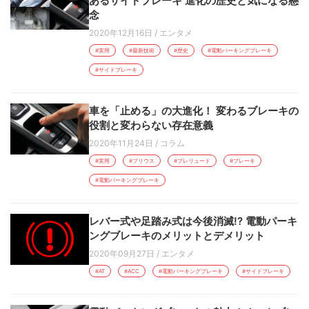
あるサイドブレーキ 進化の歴史と気になる懸
念
2020年12月16日
/
エンタメ
#実用
#最新技術
#歴史
#電動パーキングブレーキ
#サイドブレーキ
車を「止める」の大進化！ 変わるブレーキの
役割と変わらない存在意義
2020年11月24日
/
コラム
#実用
#プリウス
#プレリュード
#ブレーキ
#電動パーキングブレーキ
レバー式や足踏み式は今後消滅!? 電動パーキ
ングブレーキのメリットとデメリット
2020年09月27日
/
エンタメ
#AT
#ACC
#電動パーキングブレーキ
#サイドブレーキ