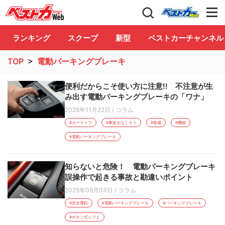
自動車情報誌「ベストカー」
Club
ランキング
スクープ
新型
ベストカーチャンネル
TOP
>
電動パーキングブレーキ
便利だからこそ使い方に注意!! 不注意が生
み出す電動パーキングブレーキの「ワナ」
2025年11月22日
/
コラム
#カーライフ
#事故をなくそう
#装備
#機能
#電動パーキングブレーキ
知らないと危険！ 電動パーキングブレーキ
誤操作で起きる事故と勘違いポイント
2025年09月03日
/
コラム
#安全運転
#電動パーキングブレーキ
#パーキングブレーキ
#ボタン式シフト