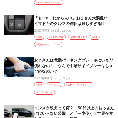
#オートブレーキホールド
「もー!! わからん!!!」おじさん大混乱!?
イマドキのクルマの運転は難しすぎる!!
2023年04月26日
/
コラム
#装備
#先進安全装備
#運転支援技術
#機能
#電動パーキングブレーキ
おじさんは電動パーキングブレーキにいまだ
慣れない！ なんで手動サイドブレーキじゃ
だめなのか？
2023年04月07日
/
コラム
#実用
#おじさん
#電動パーキングブレーキ
#サイドブレーキ
インスタ映えって何？「50代以上のおっさん
にはいらない装備」と「一度使うと世界が変