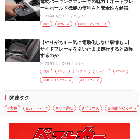
電動パーキングブレーキの魅力！オートブレ
ーキホールド機能の便利さと安全性を解説
2020年04月05日
/
コラム
#実用
#ブレーキ
#電動パーキングブレーキ
【やりがち!! 一気に電動化しない事情も…】
サイドブレーキを引いたまま走行すると故障
するのか
2020年04月03日
/
コラム
#実用
#ヤリス
#トラブル
#ルークス
#CX-30
#電動パーキングブレーキ
#サイドブレーキ
関連タグ
#実用
#カーライフ
#安全運転
#プリウス
#事故をなくそう