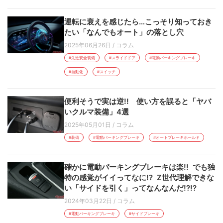
運転に衰えを感じたら…こっそり知っておき
たい「なんでもオート」の落とし穴
2025年06月26日
/
コラム
#先進安全装備
#スライドドア
#電動パーキングブレーキ
#自動化
#スイッチ
便利そうで実は逆!! 使い方を誤ると「ヤバ
いクルマ装備」4選
2025年05月01日
/
コラム
#装備
#電動パーキングブレーキ
#オートブレーキホールド
確かに電動パーキングブレーキは楽!! でも独
特の感覚がイイってなに!? Z世代理解できな
い「サイドを引く」ってなんなんだ!?!?
2024年03月22日
/
コラム
#電動パーキングブレーキ
#サイドブレーキ