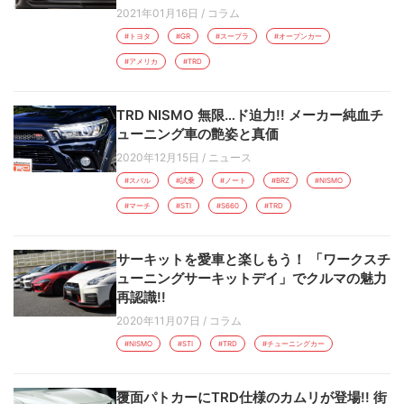
2021年01月16日
/
コラム
#トヨタ
#GR
#スープラ
#オープンカー
#アメリカ
#TRD
TRD NISMO 無限…ド迫力!! メーカー純血チ
ューニング車の艶姿と真価
2020年12月15日
/
ニュース
#スバル
#試乗
#ノート
#BRZ
#NISMO
#マーチ
#STI
#S660
#TRD
サーキットを愛車と楽しもう！ 「ワークスチ
ューニングサーキットデイ」でクルマの魅力
再認識!!
2020年11月07日
/
コラム
#NISMO
#STI
#TRD
#チューニングカー
覆面パトカーにTRD仕様のカムリが登場!! 街