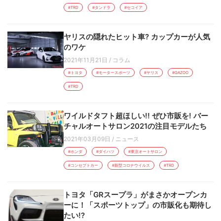
#TRD
#タンドラ
#セコイア
ヤリスの隠れたヒット車? カップカーが人気
のワケ
2021年11月21日
/
コラム
#トヨタ
#モータースポーツ
#ヤリス
#GAZOO
#TRD
ワイルドタフト超ほしい!! ぜひ市販を! バー
チャルオートサロン2021の注目モデルたち
2021年03月09日
/
ニュース
#ホンダ
#ダイハツ
#東京オートサロン
#コンセプトカー
#新型コロナウイルス
#TRD
トヨタ「GRスープラ」がまさかオープンカ
ーに！「スポーツトップ」の市販化も期待し
たい!?