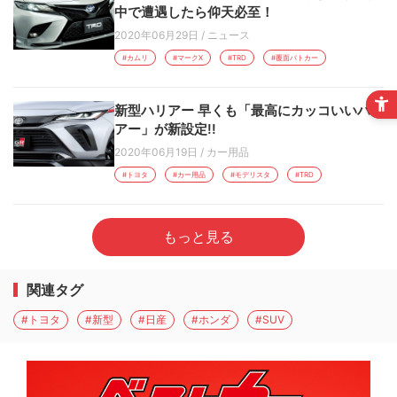
中で遭遇したら仰天必至！
2020年06月29日
/
ニュース
#カムリ
#マークX
#TRD
#覆面パトカー
新型ハリアー 早くも「最高にカッコいいハリ
アー」が新設定!!
2020年06月19日
/
カー用品
#トヨタ
#カー用品
#モデリスタ
#TRD
もっと見る
関連タグ
#トヨタ
#新型
#日産
#ホンダ
#SUV