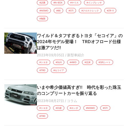
#試乗
#N-BOX
#ヤリス
#インプレッサ
#NISMO
#86
#STI
#クロストレック
#ZR-V
#無限
ワイルド＆タフすぎるトヨタ「セコイア」の
2024年モデル登場！ TRDオフロード仕様
は激アツだ!!
2023年09月05日
/
新型車紹介
#トヨタ
#SUV
#4WD
#北米
#3列シート
#TRD
#セコイア
いまや希少価値高すぎ!! 時代を彩った珠玉
のコンプリートカーを振り返る
2023年08月27日
/
コラム
#トヨタ
#日産
#ホンダ
#NISMO
#STI
#TRD