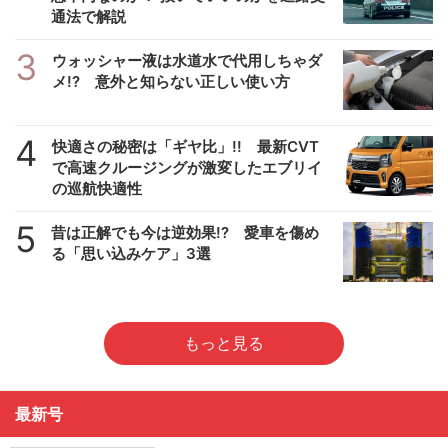
通法で解説
3
ウォッシャー液は水道水で代用しちゃダ
メ!? 意外と知らない正しい使い方
4
快適さの秘密は「ギヤ比」!! 最新CVT
で高速クルージングが激変したエブリイ
の巡航快適性
5
昔は正解でも今は逆効果!? 愛車を傷め
る「思い込みケア」3選
もっと見る
最新号