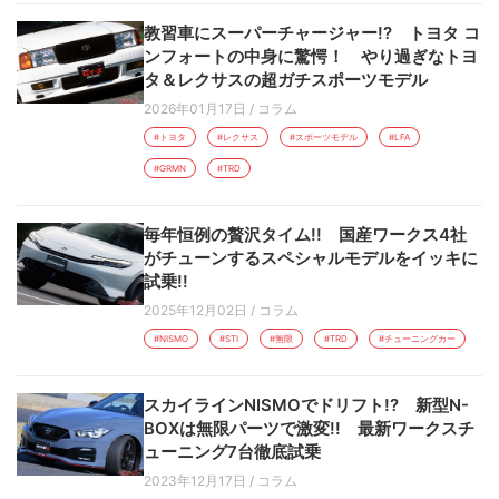
教習車にスーパーチャージャー!? トヨタ コ
ンフォートの中身に驚愕！ やり過ぎなトヨ
タ＆レクサスの超ガチスポーツモデル
2026年01月17日
/
コラム
#トヨタ
#レクサス
#スポーツモデル
#LFA
#GRMN
#TRD
毎年恒例の贅沢タイム!! 国産ワークス4社
がチューンするスペシャルモデルをイッキに
試乗!!
2025年12月02日
/
コラム
#NISMO
#STI
#無限
#TRD
#チューニングカー
スカイラインNISMOでドリフト!? 新型N-
BOXは無限パーツで激変!! 最新ワークスチ
ューニング7台徹底試乗
2023年12月17日
/
コラム