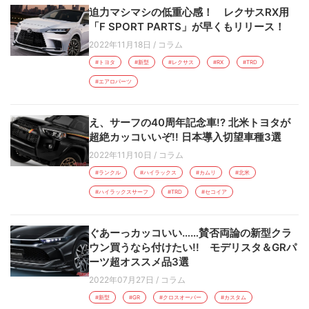
迫力マシマシの低重心感！ レクサスRX用
「F SPORT PARTS」が早くもリリース！
2022年11月18日
/
コラム
#トヨタ
#新型
#レクサス
#RX
#TRD
#エアロパーツ
え、サーフの40周年記念車!? 北米トヨタが
超絶カッコいいぞ!! 日本導入切望車種3選
2022年11月10日
/
コラム
#ランクル
#ハイラックス
#カムリ
#北米
#ハイラックスサーフ
#TRD
#セコイア
ぐあーっカッコいい……賛否両論の新型クラ
ウン買うなら付けたい!! モデリスタ＆GRパ
ーツ超オススメ品3選
2022年07月27日
/
コラム
#新型
#GR
#クロスオーバー
#カスタム