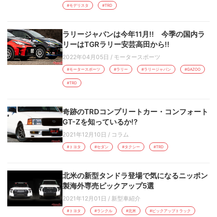
#モデリスタ
#TRD
ラリージャパンは今年11月!! 今季の国内ラ
リーはTGRラリー安芸高田から!!
2022年04月05日
/
モータースポーツ
#モータースポーツ
#ラリー
#ラリージャパン
#GAZOO
#TRD
奇跡のTRDコンプリートカー・コンフォート
GT-Zを知っているか!?
2021年12月10日
/
コラム
#トヨタ
#セダン
#タクシー
#TRD
北米の新型タンドラ登場で気になるニッポン
製海外専売ピックアップ5選
2021年12月01日
/
新型車紹介
#トヨタ
#ランクル
#北米
#ピックアップトラック