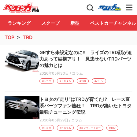
自動車情報誌「ベストカー」
Club
ランキング
スクープ
新型
ベストカーチャンネル
TOP
>
TRD
GRすら未設定なのに!! ライズのTRD顔が迫
力あって結構アリ！ 見逃せないTRDパーツ
の魅力とは
2026年05月30日
/
コラム
#トヨタ
#カスタム
#TRD
#パーツ
トヨタの“走り”はTRDが育てた!? レース直
系パーツファン熱狂！ TRDが築いたトヨタ
最強チューニング伝説
2026年05月29日
/
コラム
#トヨタ
#カスタム
#コンプリートカー
#TRD