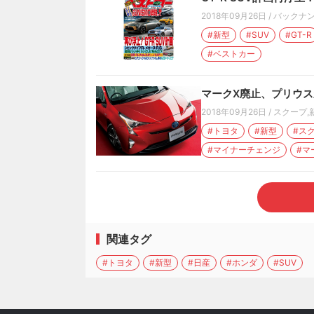
2018年09月26日
/
バックナ
#新型
#SUV
#GT-R
#ベストカー
マークX廃止、プリウス
2018年09月26日
/
スクープ
,
#トヨタ
#新型
#ス
#マイナーチェンジ
#マ
関連タグ
#トヨタ
#新型
#日産
#ホンダ
#SUV