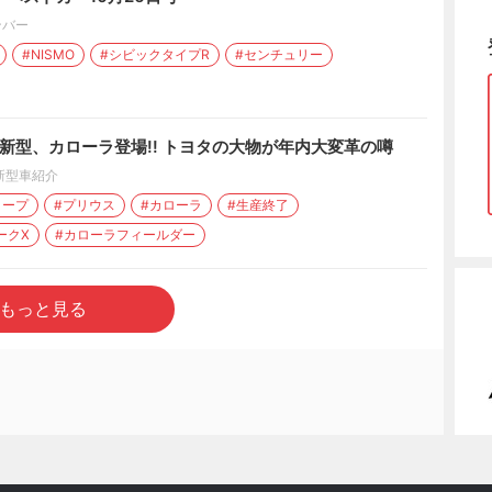
ンバー
#NISMO
#シビックタイプR
#センチュリー
新型、カローラ登場!! トヨタの大物が年内大変革の噂
新型車紹介
クープ
#プリウス
#カローラ
#生産終了
ークX
#カローラフィールダー
もっと見る