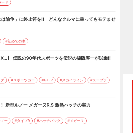
パード
は論争」に終止符を!! どんなクルマに乗ってもモテませ
#初めての車
SX…】 伝説の90年代スポーツを伝説の脇阪寿一が試乗!!
ンダ
#スポーツカー
#GT-R
#スカイライン
#スープラ
 新型ルノー メガーヌR.S 激熱ハッチの実力
ルノー
#タイプR
#ハッチバック
#メガーヌ