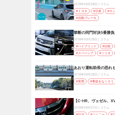
2018年09月28日
/
コラム
#トヨタ
#日産
#ホ
#自動ブレーキ
禁断の同門対決5番勝負
2018年09月28日
/
コラム
#ハイブリッド
#比較
#スペーシア
#ソリオ
あおり運転助長の恐れも
2018年09月28日
/
コラム
#実用
#事故をなくそう
【C-HR、ヴェゼル、X
2018年09月27日
/
コラム
#SUV
#ジムニー
#