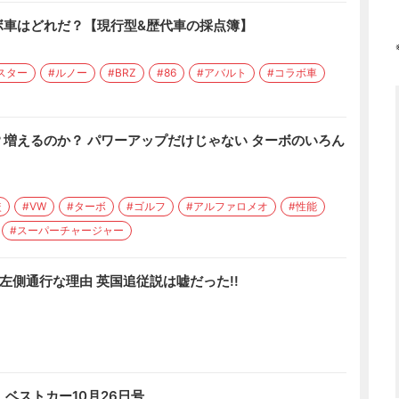
ボ車はどれだ？【現行型&歴代車の採点簿】
スター
#ルノー
#BRZ
#86
#アバルト
#コラボ車
増えるのか？ パワーアップだけじゃない ターボのいろん
較
#VW
#ターボ
#ゴルフ
#アルファロメオ
#性能
#スーパーチャージャー
左側通行な理由 英国追従説は嘘だった!!
！ ベストカー10月26日号