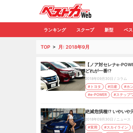
自動車情報誌「ベ
ランキング
スクープ
新型
ベス
TOP
>
月:
2018年9月
【ノア対セレナe-PO
どれが一番!?
2018年09月30日
/
コラム
#トヨタ
#日産
#ホ
#e-POWER
#ステップ
絶滅危惧種!? いやいや
2018年09月30日
/
ニュース
#実用
#スカイライン