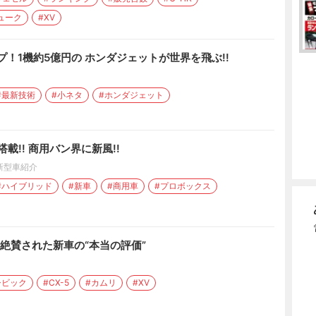
ューク
#XV
プ！1機約5億円の ホンダジェットが世界を飛ぶ!!
#最新技術
#小ネタ
#ホンダジェット
載!! 商用バン界に新風!!
新型車紹介
#ハイブリッド
#新車
#商用車
#プロボックス
 絶賛された新車の“本当の評価”
シビック
#CX-5
#カムリ
#XV