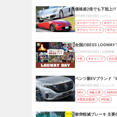
価格差2倍でも下剋上!
2018年09月29日
/
コラム
#スポーツカー
#ロード
#アルトワークス
#アル
全国のBESS LOGWA
2018年09月28日
/
お得情報
#車
#キャンプ
#お
ベンツ新EVブランド「
2018年09月28日
/
ニュース
#EV
#輸入車
#BMW
#電気自動車
#性能
衝突軽減ブレーキ 主要6