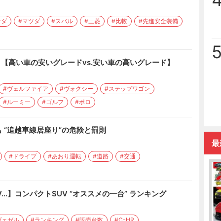
ンダ
#マツダ
#スバル
#三菱
#比較
#先進安全装備
 【高い車の安いグレードvs.安い車の高いグレード】
#ヴェルファイア
#ヴォクシー
#ステップワゴン
#ルーミー
#ゴルフ
#ポロ
 “追越車線居座り”の危険と罰則
最
#ドライブ
#あおり運転
#道路
#交通
V…】コンパクトSUV “オススメの一台” ランキング
ヴェゼル
#ランキング
#販売台数
#C-HR