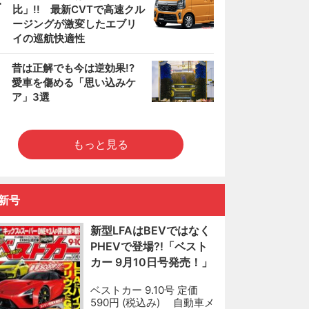
比」!! 最新CVTで高速クル
ージングが激変したエブリ
イの巡航快適性
5
昔は正解でも今は逆効果!?
愛車を傷める「思い込みケ
ア」3選
もっと見る
新号
新型LFAはBEVではなく
PHEVで登場?!「ベスト
カー 9月10日号発売！」
ベストカー 9.10号 定価
590円 (税込み) 自動車メ