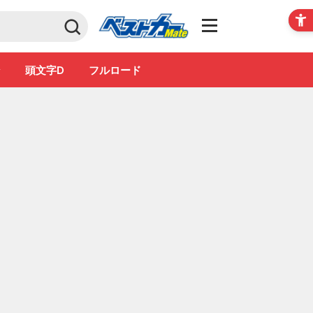
Club
ン
頭文字D
フルロード