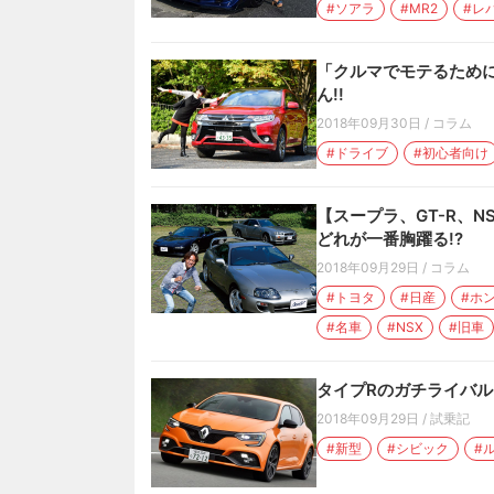
#ソアラ
#MR2
#レ
「クルマでモテるために
ん!!
2018年09月30日
/
コラム
#ドライブ
#初心者向け
【スープラ、GT-R、N
どれが一番胸躍る!?
2018年09月29日
/
コラム
#トヨタ
#日産
#ホ
#名車
#NSX
#旧車
タイプRのガチライバル！
2018年09月29日
/
試乗記
#新型
#シビック
#