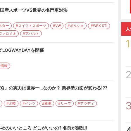
? 国産スポーツVS世界の名門車対決
スター
#スイフトスポーツ
#VW
#ポルシェ
#WRX STI
人
ファロメオ
#アバルト
1
YでLOGWAYDAYを開催
得情報
EQ」の実力は世界一…なのか？ 業界勢力図が変わる!??
#比較
#ベンツ
#新車
#リーフ
#アウディ
社のいいところ どこがいいの? 名前が混乱!!