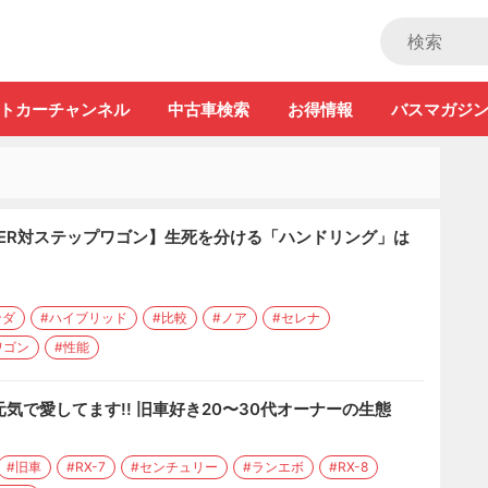
ストカー」
トカーチャンネル
中古車検索
お得情報
バスマガジ
WER対ステップワゴン】生死を分ける「ハンドリング」は
ンダ
#ハイブリッド
#比較
#ノア
#セレナ
ワゴン
#性能
元気で愛してます!! 旧車好き20〜30代オーナーの生態
#旧車
#RX-7
#センチュリー
#ランエボ
#RX-8