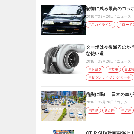
記憶に残る最高のコラ
2018年09月26日
/
ニュース
#スカイライン
#ロード
ターボは今後減るのか？
な使い道
2018年09月26日
/
ニュース
#トヨタ
#実用
#比
#ダウンサイジングターボ
俗説に喝!! 日本の車が
2018年09月26日
/
コラム
#歴史
#道路
#交通
GT-R SUV計画再浮上