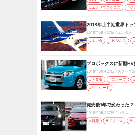
#エクリプスクロス
#ジ
2018年上半期世界トッ
2018年09月27日
/
エンタメ
#ホンダ
#ビジネス
プロボックスに新型HV搭
2018年09月27日
/
スクープ
,
#トヨタ
#スクープ
#サクシード
発売後1年で変わった？
2018年09月27日
/
コラム
#新型
#プリウス
#