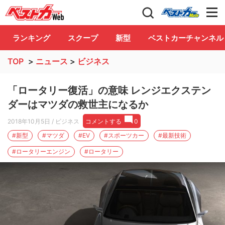
自動車情報誌「ベストカー」
Club
ランキング
スクープ
新型
ベストカーチャンネル
TOP
>
ニュース
>
ビジネス
「ロータリー復活」の意味 レンジエクステン
ダーはマツダの救世主になるか
2018年10月5日
/ ビジネス
コメントする
0
#新型
#マツダ
#EV
#スポーツカー
#最新技術
#ロータリーエンジン
#ロータリー