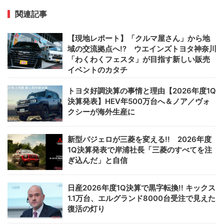
関連記事
【現地レポート】「クルマ屋さん」から地
域の交流拠点へ!? ウエインズトヨタ神奈川
「わくわくフェスタ」が目指す新しい販売
イベントのカタチ
トヨタ好調決算の事情と理由【2026年度1Q
決算発表】HEV年500万台へ＆ノア／ヴォ
クシーが海外生産に
新型パジェロが三菱を変える!! 2026年度
1Q決算発表で岸浦社長「三菱のすべてを注
ぎ込んだ」と自信
日産2026年度1Q決算で黒字転換!! キックス
1.1万台、エルグランド8000台受注で見えた
復活の灯り