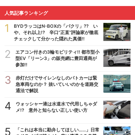
人気記事ランキング
1
BYDラッコはN-BOXの「パクリ」?? い
や、それ以上!? 辛口”正直”評論家が徹底
チェックして分かった隠れた真価!!
2
エアコン付きの3輪モビリティ!! 都市型小
型EV「リーン3」の販売網に豊田通商が
参加!!
3
赤灯だけでサイレンなしのパトカーは緊
急車両なのか？ 抜いていいのかを道路交
通法で解説
4
ウォッシャー液は水道水で代用しちゃダ
メ!? 意外と知らない正しい使い方
5
「これは本当に勘弁してほしい……」日常