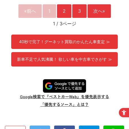
«前へ
1
2
3
次へ»
1
/
3ページ
40秒で完了！グーネット買取のかんたん車査定 ≫
新車不足で人気沸騰！ 欲しい車を中古車でさがす ≫
Google検索で『ベストカーWeb』を優先表示する
「優先するソース」とは？