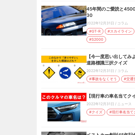
45年間のご愛読と45
30
2022年12月31日
/
コラム
#GT-R
#スカイライン
#S2000
【今一度思い出してみ
道路標識三択クイズ
2022年12月31日
/
コラム
#事故をなくそう
#交通
【現行車の車名当てクイ
2022年12月31日
/
ニュース
#クイズ
#現行車名当て
ベストカー創刊45年記