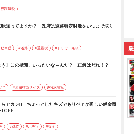
走行距離税
意味知ってますか？ 政府は道路特定財源をいつまで取り
最
自動車税
#道路
#重量税
#トリガー条項
よう】この標識、いったいな～んだ？ 正解はどれ！？
安全
#道路標識クイズ
#指示標識
らアカン!! ちょっとしたキズでもリペアが難しい鈑金職
TOP5
理
#塗装
#ボディ
#板金