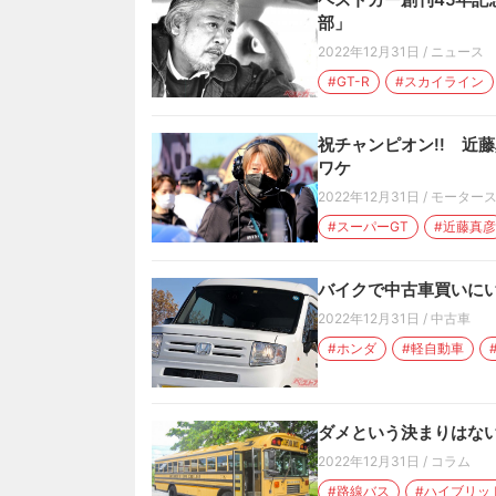
部」
2022年12月31日
/
ニュース
#GT-R
#スカイライン
祝チャンピオン!! 近
ワケ
2022年12月31日
/
モーター
#スーパーGT
#近藤真彦
バイクで中古車買いにい
2022年12月31日
/
中古車
#ホンダ
#軽自動車
ダメという決まりはない
2022年12月31日
/
コラム
#路線バス
#ハイブリッ