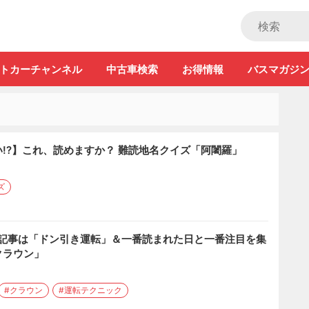
ストカー」
トカーチャンネル
中古車検索
お得情報
バスマガジ
!?】これ、読めますか？ 難読地名クイズ「阿闍羅」
ズ
た記事は「ドン引き運転」＆一番読まれた日と一番注目を集
クラウン」
#クラウン
#運転テクニック