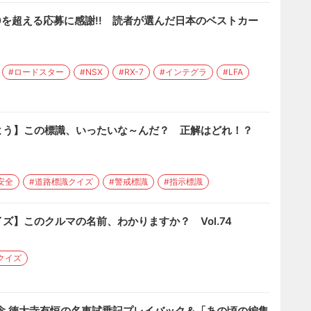
00を超える応募に感謝!! 読者が選んだ日本のベストカー
#ロードスター
#NSX
#RX-7
#インテグラ
#LFA
よう】この標識、いったいな～んだ？ 正解はどれ！？
安全
#道路標識クイズ
#警戒標識
#指示標識
ズ】このクルマの名前、わかりますか？ Vol.74
クイズ
念 徳大寺有恒の名車試乗記プレイバック＆「あの頃の編集