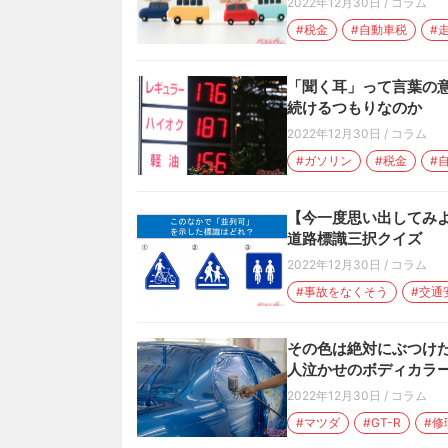
2022年12月30日
/
コラム
#税金
#自動車税
#
「聞く耳」って言葉の
続けるつもりなのか
2022年12月30日
/
コラム
#ガソリン
#税金
#
【今一度思い出してみ
道路標識三択クイズ
2022年12月30日
/
コラム
#事故をなくそう
#交通
その色は絶対にぶつけた
人泣かせのボディカラー
2022年12月30日
/
コラム
#マツダ
#GT-R
#修