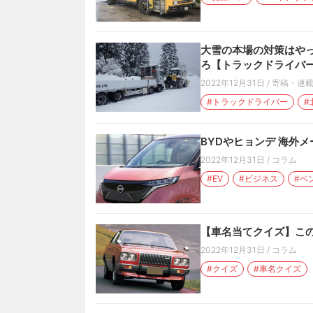
大雪の本場の対策はやっ
ろ【トラックドライバ
2022年12月31日
/
寄稿・連
#トラックドライバー
#
BYDやヒョンデ 海外
2022年12月31日
/
コラム
#EV
#ビジネス
#ベ
【車名当てクイズ】この
2022年12月31日
/
コラム
#クイズ
#車名クイズ