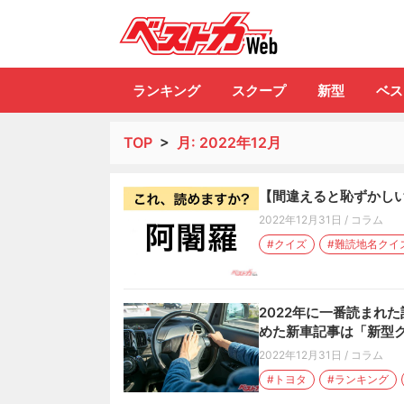
自動車情報誌「ベ
ランキング
スクープ
新型
ベス
TOP
>
月:
2022年12月
【間違えると恥ずかしい
2022年12月31日
/
コラム
#クイズ
#難読地名クイ
2022年に一番読まれ
めた新車記事は「新型
2022年12月31日
/
コラム
#トヨタ
#ランキング