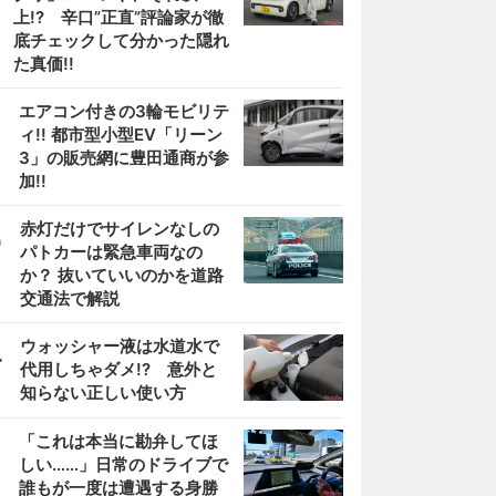
上!? 辛口”正直”評論家が徹
底チェックして分かった隠れ
た真価!!
2
エアコン付きの3輪モビリテ
ィ!! 都市型小型EV「リーン
3」の販売網に豊田通商が参
加!!
3
赤灯だけでサイレンなしの
パトカーは緊急車両なの
か？ 抜いていいのかを道路
交通法で解説
4
ウォッシャー液は水道水で
代用しちゃダメ!? 意外と
知らない正しい使い方
5
「これは本当に勘弁してほ
しい……」日常のドライブで
誰もが一度は遭遇する身勝