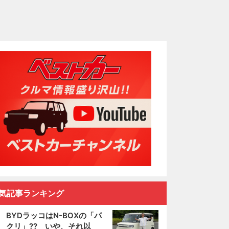
気記事ランキング
BYDラッコはN-BOXの「パ
クリ」?? いや、それ以