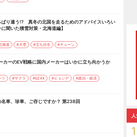
ぱり違う!? 真冬の北国を走るためのアドバイスいろい
ーに聞いた積雪対策・北海道編】
載
北海道
#大雪
#立ち往生
#チェーン
メーカーのEV戦略に国内メーカーはいかに立ち向かうか
ンツ
#サクラ
#bZ4X
#ヒョンデ
#政治・経済
名車、珍車、ご存じですか？ 第238回
人
1