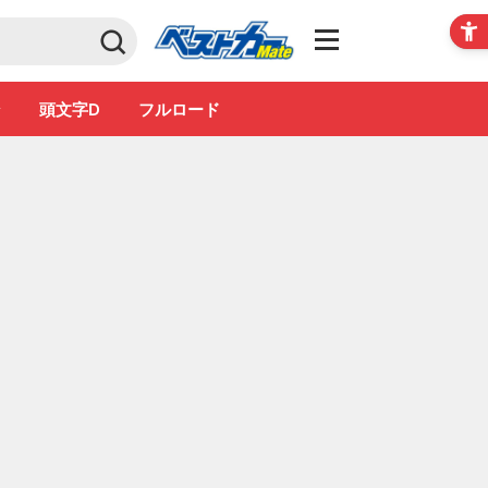
Club
ン
頭文字D
フルロード