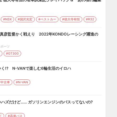
#NSX
#国沢光宏
#ベストカー
#徳大寺有恒
#R32
藤真彦監督かく戦えり 2022年KONDOレーシング躍進の
スポーツ
#GT300
く!? N-VANで楽しむ6輪生活のイロハ
#中古車
#N-VAN
ハズだけど…… ガソリンエンジンのバスってないの?
ド
#高速バス