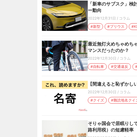
「新車のサブスク」検討
ー動向
2022年12月31日
/
コラム
#新型
#プリウス
#K
最近無灯火めちゃめちゃ
マンスだったのか？
2022年12月30日
/
コラム
#自転車
#交通違反
【間違えると恥ずかしい
2022年12月30日
/
コラム
#クイズ
#難読地名クイ
そりゃ国会で居眠りし
路利用税）の短慮軽率