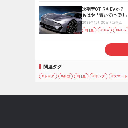
次期型GT-RもEVか
もはや「置いてけぼり」
2022年12月30日
/
コラム
#日産
#BEV
#GT-R
関連タグ
#トヨタ
#新型
#日産
#ホンダ
#スマー