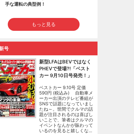
手な運転の典型例！
もっと見る
新号
新型LFAはBEVではなく
PHEVで登場?!「ベスト
カー 9月10日号発売！」
ベストカー 9.10号 定価
590円 (税込み) 自動車メ
ーカー出演のテレビ番組が
SNSで話題になっていまし
たね～。世間でクルマの話
題が注目されるのは喜ばし
いことで、筆者はクルマの
イベントなんかが賑わって
いるのを見ると嬉しくな…