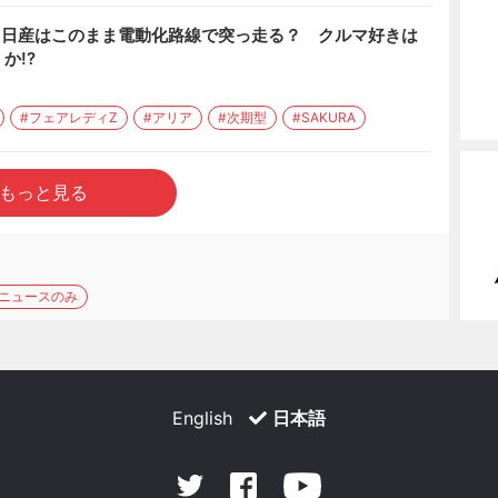
？ 日産はこのまま電動化路線で突っ走る？ クルマ好きは
か!?
#フェアレディZ
#アリア
#次期型
#SAKURA
もっと見る
トニュースのみ
English
日本語
Facebook
Youtube
Twitter