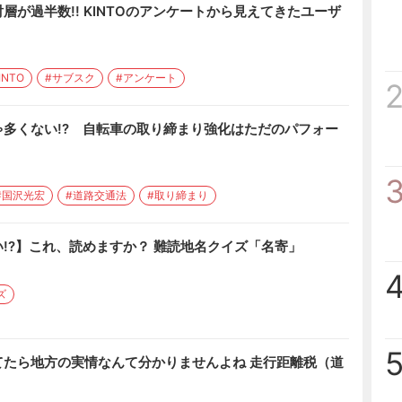
層が過半数!! KINTOのアンケートから見えてきたユーザ
INTO
#サブスク
#アンケート
多くない!? 自転車の取り締まり強化はただのパフォー
#国沢光宏
#道路交通法
#取り締まり
!?】これ、読めますか？ 難読地名クイズ「名寄」
ズ
てたら地方の実情なんて分かりませんよね 走行距離税（道